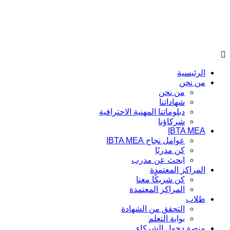
الرئيسية
من نحن
من نحن
شهاداتنا
دبلوماتنا المهنية الاحترافية
شركاؤنا
IBTA MEA
عوامل نجاح IBTA MEA
كن مدربًا
ابحث عن مدرب
المراكز المعتمدة
كن شريكًا معنا
المراكز المعتمدة
طلاب
التحقق من الشهادة
بوابة التعلم
منصة دخول الشركاء