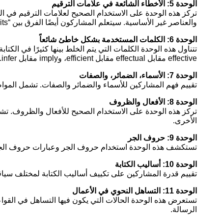
الوحدة 5: الأخطاء الشائعة في علامات الترقيم
تركز هذه الوحدة على الاستخدام الصحيح لعلامات الترقيم في ال
والعناصر غير الأساسية. سيتعلم المشاركون أيضًا الفرق بين “its” و “it’s”.
الوحدة 6: الكلمات المستخدمة بشكل خاطئ شائعاً
effective مقابل effectual مقابل efficient، وimply مقابل infer.
الوحدة 7: الأسماء، الضمائر، والصفات
تقييم فهم المشاركين للأسماء والضمائر والصفات. تشمل المواضيع
الوحدة 8: الأفعال والظروف
تركز هذه الوحدة على الاستخدام الصحيح للأفعال والظروف. تشم
الأخرى.
الوحدة 9: حروف الجر
تستكشف هذه الوحدة استخدام حروف الجر وعبارات حروف الجر ف
الوحدة 10: أساليب الكتابة
تقييم قدرة المشاركين على تكييف أساليب الكتابة لمختلف سياقا
الوحدة 11: التساهل النحوي في الأعمال
تستعرض هذه الوحدة الحالات التي يكون فيها التساهل في القواع
الرسالة.