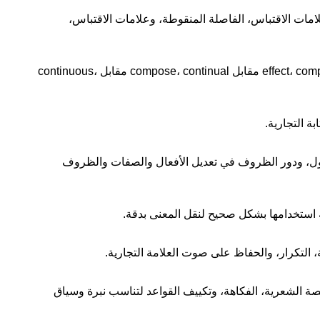
امات الاقتباس، الفاصلة المنقوطة، وعلامات الاقتباس،
تتناول هذه الوحدة الكلمات التي يتم الخلط بينها كثيرًا في الكتابة التجارية. تشمل المواضيع: adverse مقابل averse، affect مقابل effect، comprise مقابل compose، continual مقابل continuous،
ة التجارية.
مجهول، ودور الظروف في تعديل الأفعال والصفات والظروف
استخدامها بشكل صحيح لنقل المعنى بدقة.
 التكرار، والحفاظ على صوت العلامة التجارية.
صة الشعرية، الفكاهة، وتكييف القواعد لتناسب نبرة وسياق