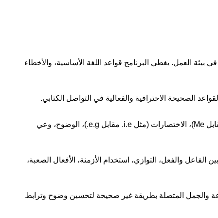
فهي في بيئة العمل. يغطي البرنامج قواعد اللغة الأساسية، والأخطاء
اعد الصحيحة الاحترافية والفعالية في التواصل الكتابي.
تركز هذه الوحدة على التعرف على الأخطاء النحوية الشائعة وتصحيحها في الكتابة التجارية. تشمل المواضيع استخدام الضمائر (مثل I مقابل Me)، الاختصارات (مثل i.e. مقابل e.g.)، الوضوح، وعي
الفاعل والفعل، التوازي، استخدام الأزمنة، الأفعال الصعبة،
عة والجمل المتصلة بطريقة غير صحيحة لتحسين وضوح وترابط