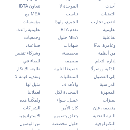
أحدث
الموحدة لا
تتعاون IBTA
التقنيات
تناسب
MEA مع
لتقديم تجارب
الجميع، ولهذا
مؤسسات
تعليمية
تقدم IBTA
تعليمية رائدة،
تفاعلية
MEA حلول
وجمعيات
وغامرة. بدءًا
شهادات
صناعية،
من أنظمة
مخصصة،
وشركاء تقنيين
إدارة التعلم
مصممة
للبقاء في
الذكية ووصولًا
خصيصًا لتلبية
طليعة الابتكار
إلى الفصول
المتطلبات
وتقديم قيمة لا
الدراسية
والأهداف
مثيل لها
المجهزة
المحددة لكل
لعملائنا.
بميزات
عميل. سواء
وتُمكّننا هذه
متقدمة، فإن
كان الأمر
الشراكات
البنية التحتية
يتعلق بتصميم
الاستراتيجية
التكنولوجية
حلول مخصصة
من الوصول