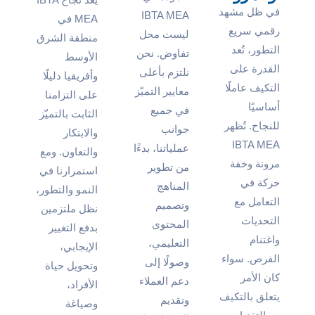
في ظل مشهد
IBTA MEA
MEA في
رقمي سريع
ليست محل
منطقة الشرق
التطور، تُعد
تفاوض. نحن
الأوسط
القدرة على
نلتزم بأعلى
وأفريقيا دليلًا
التكيف عاملًا
معايير التميّز
على التزامنا
أساسيًا
في جميع
الثابت بالتميّز
للنجاح. تُظهر
جوانب
والابتكار
IBTA MEA
عملياتنا، بدءًا
والتعاون. ومع
مرونة وخفة
من تطوير
استمرارنا في
حركة في
المناهج
النمو والتطور،
التعامل مع
وتصميم
نظل ملتزمين
التحديات
المحتوى
بدفع التغيير
واغتنام
التعليمي،
الإيجابي،
الفرص. سواء
وصولًا إلى
وتحويل حياة
كان الأمر
دعم العملاء
الأفراد،
يتعلق بالتكيف
وتقديم
وصياغة