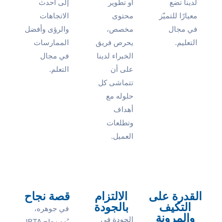
لدينا تضع
أو تطوير
إلى أحدث
معيارًا للتميّز
محتوى
الاتجاهات
في مجال
مخصص،
والرؤى وأفضل
التعليم.
يحرص فريق
الممارسات
الخبراء لدينا
في مجال
على أن
التعلم.
تتماشى كل
حلوله مع
أهداف
وتطلعات
العميل.
القدرة على
الالتزام
قصة نجاح
التكيف
بالجودة
في جوهره،
والمرونة
الجودة في
يُعد نجاح IBTA